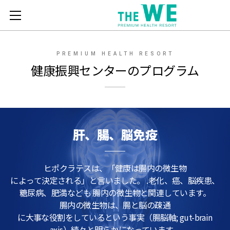
메뉴열기
PREMIUM HEALTH RESORT
健康振興センターのプログラム
肝、腸、脳免疫
ヒポクラテスは、「健康は腸内の微生物
によって決定される」と言いました。
.老化、癌、脳疾患、
糖尿病、肥満なども 腸内の微生物と関連しています。
腸内の微生物は、腸と脳の疎通
に大事な役割をしているという事実（腸脳軸; gut-brain
axis）続々と明らかになっています。