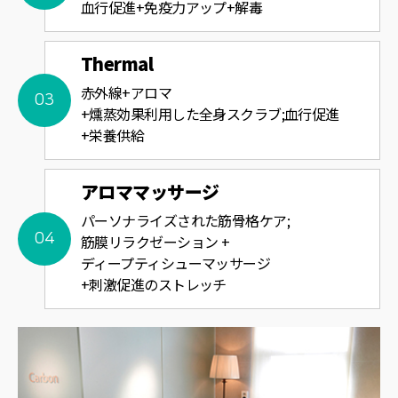
血行促進+免疫力アップ+解毒
Thermal
赤外線+アロマ
+燻蒸効果利用した全身スクラブ;血行促進
+栄養供給
アロママッサージ
パーソナライズされた筋骨格ケア;
筋膜リラクゼーション +
ディープティシューマッサージ
+刺激促進のストレッチ