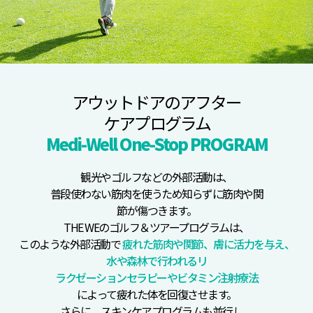
アウットドアのアフター
ケアプログラム
Medi-Well One-Stop PROGRAM
観光やゴルフなどの外部活動は、
普段使わない筋肉を使うため知らずに筋肉や関
節が傷つきます。
THE WEのゴルフ＆ツアープログラムは、
このような外部活動で
疲れた筋肉や関節、膚に活力を与え、
水や森林で行われるリ
ラクゼーションセラピーやビタミン注射療法
によって疲れた体を回復させます。
さらに、スキンケアプログラムも並行し、