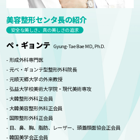
美容整形センタ長の紹介
安全な美しさ、真の美しさの追求
ぺ・ギョンテ
Gyung-Tae Bae MD, Ph.D.
形成外科専門医
元べ・ギョンテ型整形外科院長
元順天郷大学の外来教授
弘益大学校美術大学院・現代美術専攻
大韓整形外科正会員
大韓美容整形外科正会員
国際整形外科正会員
目、鼻、胸、脂肪、レーザー、頭蓋顔面協会正会員
韓国美学会正会員