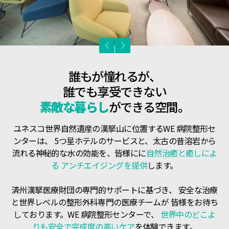
誰もが憧れるが、
誰でも享受できない
素敵な暮らし
ができる空間。
ユネスコ世界自然遺産の漢拏山に位置するWE 病院整形セ
ンターは、
5つ星ホテルのサービスと、太古の昔溶岩から
流れる神秘的な水の効能を、皆様にに
自然治癒と癒しによ
る
アンチエイジングを提供
します。
済州漢拏医療財団の専門的サポートに基づき、
安全な治療
と世界レベルの整形外科専門の医療チームが
皆様をお待ち
しております。WE 病院整形センターで、
世界中のどこよ
りも安全で完成度の高いケア
を体験できます。