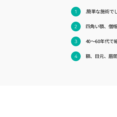
.簡単な施術で
四角い顎、僧
40～60年代で
額、目元、眉