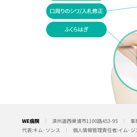
WE病院
済州道西帰浦市1100路453-95
事
代表
キム·ソンス
個人情報管理責任者
イム·ジ