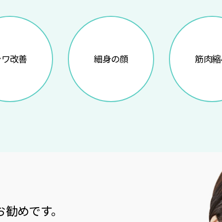
シワ改善
細身の顔
筋肉縮
お勧めです。