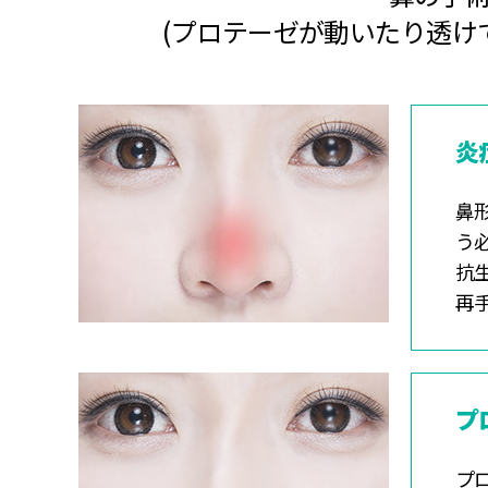
(プロテーゼが動いたり透け
炎
鼻
う
抗
再
プ
プ