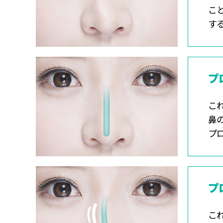
こ
す
プ
こ
鼻
プ
プ
こ