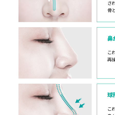
さ
骨
鼻
こ
再
球
こ