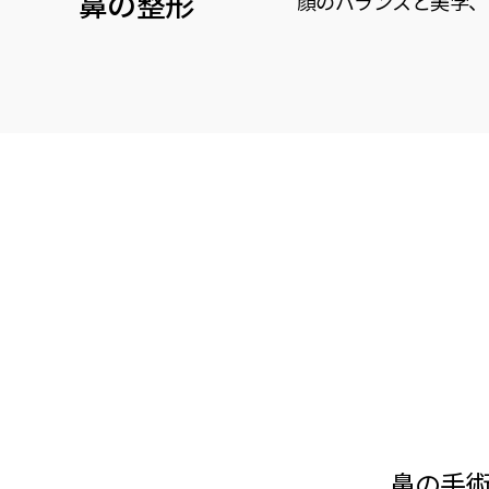
鼻の整形
顔のバランスと美学、
鼻の手